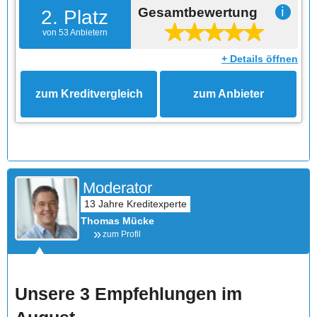
Gesamtbewertung
ℹ
2. Platz
von 53 Anbietern
+ Details öffnen
zum Kreditvergleich
zum Anbieter
Moderator
Thomas Mücke
zum Profil
Unsere 3 Empfehlungen im