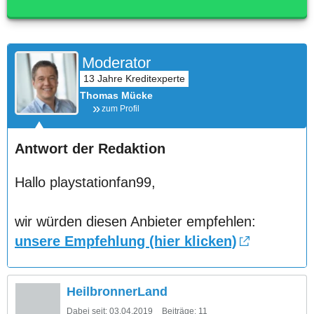
Moderator
Thomas Mücke
zum Profil
Antwort der Redaktion
Hallo playstationfan99,
wir würden diesen Anbieter empfehlen:
unsere Empfehlung (hier klicken)
HeilbronnerLand
Dabei seit:
03.04.2019
Beiträge:
11