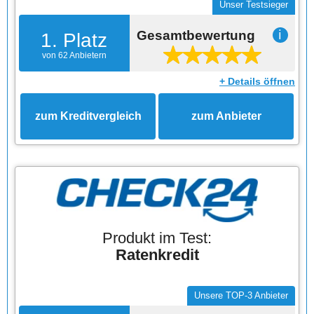
Unser Testsieger
Gesamtbewertung
ℹ
1. Platz
von 62 Anbietern
+ Details öffnen
zum Kreditvergleich
zum Anbieter
Produkt im Test:
Ratenkredit
Unsere TOP-3 Anbieter