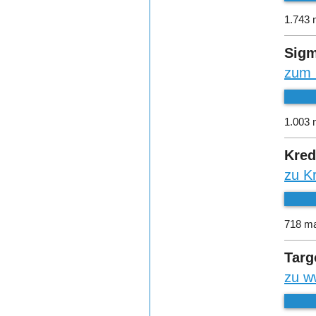
1.743 
Sigm
zum 
1.003 
Kred
zu K
718 ma
Targ
zu w