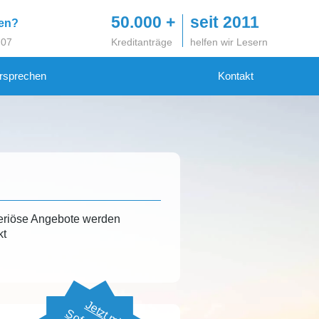
50.000 +
seit 2011
gen?
 07
Kreditanträge
helfen wir Lesern
rsprechen
Kontakt
eriöse Angebote werden
kt
Jetzt mit