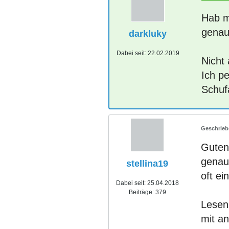
Hab m
genau
darkluky
Dabei seit:
22.02.2019
Nicht 
Ich p
Schuf
Guten 
genau 
stellina19
oft ei
Dabei seit:
25.04.2018
Beiträge:
379
Lesen 
mit a