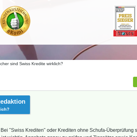
icher sind Swiss Kredite wirklich?
edaktion
lich?
 Bei "Swiss Krediten" oder Krediten ohne Schufa-Überprüfung si