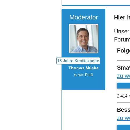
Moderator
Hier 
Unser
Forum
Folg
Sma
Thomas Mücke
zu w
zum Profil
2.414 
Bess
zu w