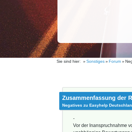
Sie sind hier:
Sonstiges
Forum
Neg
Zusammenfassung der R
Negatives zu Easyhelp Deutschlan
-
Vor der Inanspruchnahme von