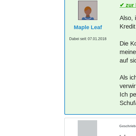
zur
Also,
Kredi
Maple Leaf
Dabei seit:
07.01.2018
Die K
meine
auf si
Als i
verwir
Ich p
Schuf