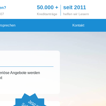
50.000 +
seit 2011
gen?
 07
Kreditanträge
helfen wir Lesern
rsprechen
Kontakt
eriöse Angebote werden
kt
Jetzt mit