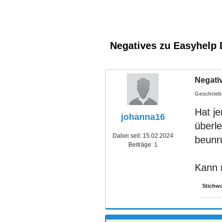
Negatives zu Easyhelp 
Negati
Hat j
johanna16
überl
Dabei seit:
15.02.2024
beunr
Beiträge:
1
Kann 
Stichwo