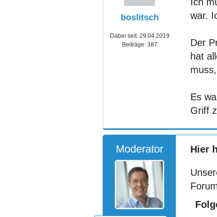
Ich m
war. I
boslitsch
Dabei seit:
29.04.2019
Der P
Beiträge:
387
hat al
muss,
Es war
Griff
Moderator
Hier 
Unser
Forum
Folg