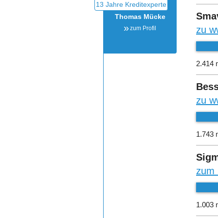
Sma
Thomas Mücke
zu w
zum Profil
2.414 
Bess
zu w
1.743 
Sigm
zum 
1.003 