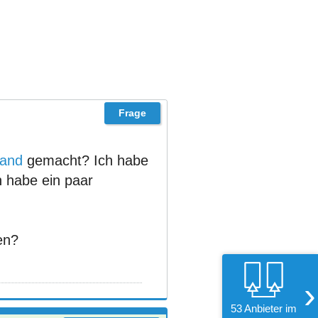
land
gemacht? Ich habe
h habe ein paar
en?
›
53 Anbieter im