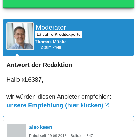
Moderator
Thomas Mücke
zum Profil
Antwort der Redaktion
Hallo xL6387,
wir würden diesen Anbieter empfehlen:
unsere Empfehlung (hier klicken)
alexkeen
Dabei seit:
19.09.2018
Beiträge:
347