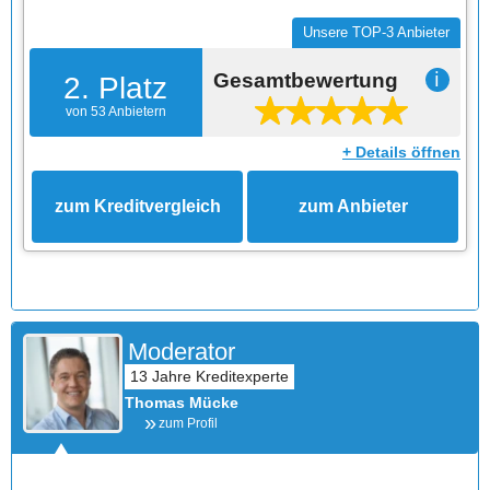
Unsere TOP-3 Anbieter
Gesamtbewertung
ℹ
2. Platz
von 53 Anbietern
+ Details öffnen
zum Kreditvergleich
zum Anbieter
Moderator
Thomas Mücke
zum Profil