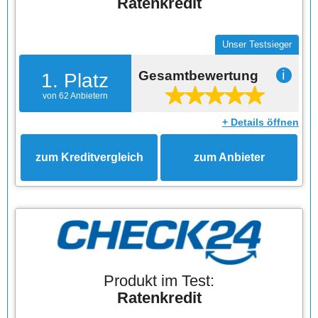
Ratenkredit
Unser Testsieger
Gesamtbewertung
ℹ
1. Platz
von 62 Anbietern
+ Details öffnen
zum Kreditvergleich
zum Anbieter
Produkt im Test:
Ratenkredit