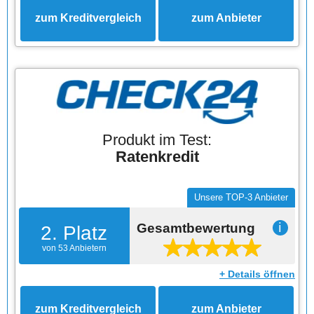
zum Kreditvergleich
zum Anbieter
Produkt im Test:
Ratenkredit
Unsere TOP-3 Anbieter
Gesamtbewertung
ℹ
2. Platz
von 53 Anbietern
+ Details öffnen
zum Kreditvergleich
zum Anbieter