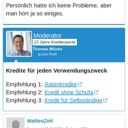
Persönlich hatte ich keine Probleme, aber
man hört ja so einiges.
Moderator
Thomas Mücke
zum Profil
Kredite für jeden Verwendungszweck
Empfehlung 1:
Ratenkredite
Empfehlung 2:
Kredit ohne Schufa
Empfehlung 3:
Kredit für Selbständige
MatteoZeit