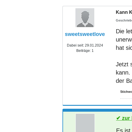
Kann Kr
Die le
sweetsweetlove
unerw
Dabei seit:
29.01.2024
hat si
Beiträge:
1
Jetzt
kann.
der Ba
Stichwo
zur
Es is