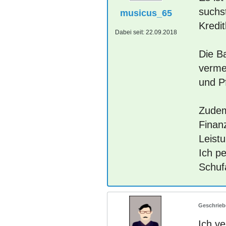
suchs
musicus_65
Kredi
Dabei seit:
22.09.2018
Die B
verme
und P
Zudem
Finan
Leistu
Ich p
Schuf
Ich ve