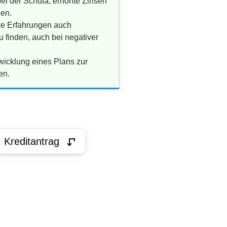
i der Schufa, erhöhte Zinsen
hen.
ive Erfahrungen auch
u finden, auch bei negativer
twicklung eines Plans zur
en.
Kreditantrag