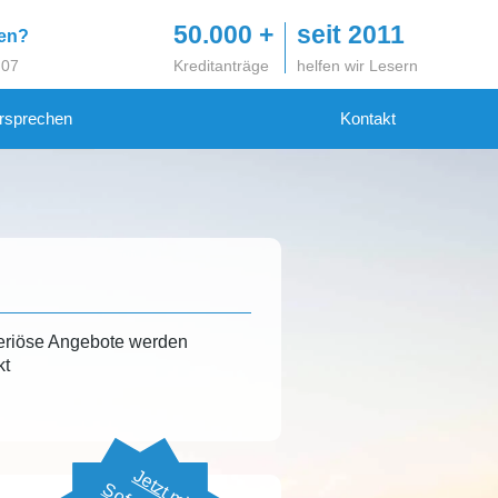
50.000 +
seit 2011
gen?
 07
Kreditanträge
helfen wir Lesern
rsprechen
Kontakt
eriöse Angebote werden
kt
Jetzt mit