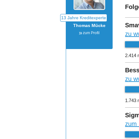
Folg
Sma
Thomas Mücke
zu w
zum Profil
2.414 
Bess
zu w
1.743 
Sigm
zum 