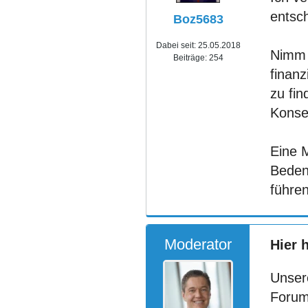
entsch
Boz5683
Dabei seit:
25.05.2018
Nimm 
Beiträge:
254
finanz
zu fi
Konse
Eine 
Beden
führe
Moderator
Hier 
Unser
Forum