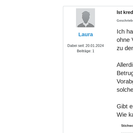
Ist kre
Ich ha
Laura
ohne V
Dabei seit:
20.01.2024
zu de
Beiträge:
1
Allerd
Betru
Vorab
solch
Gibt 
Wie ka
Stichwo