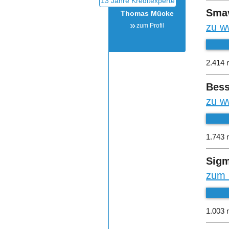
Sma
Thomas Mücke
zu w
zum Profil
2.414 
Bess
zu w
1.743 
Sigm
zum 
1.003 