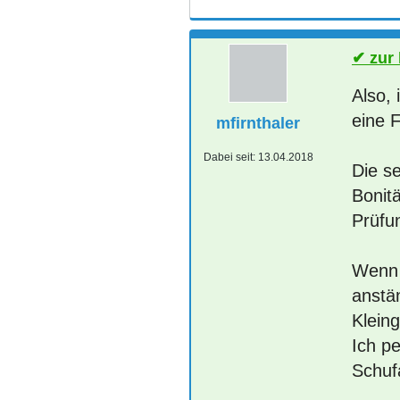
zur
Also, 
eine F
mfirnthaler
Dabei seit:
13.04.2018
Die s
Bonitä
Prüfu
Wenn 
anstä
Kleing
Ich p
Schuf