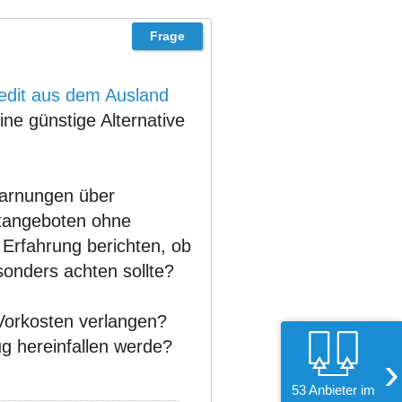
edit aus dem Ausland
ne günstige Alternative
.
 Warnungen über
itangeboten ohne
Erfahrung berichten, ob
onders achten sollte?
 Vorkosten verlangen?
ug hereinfallen werde?
›
53 Anbieter im