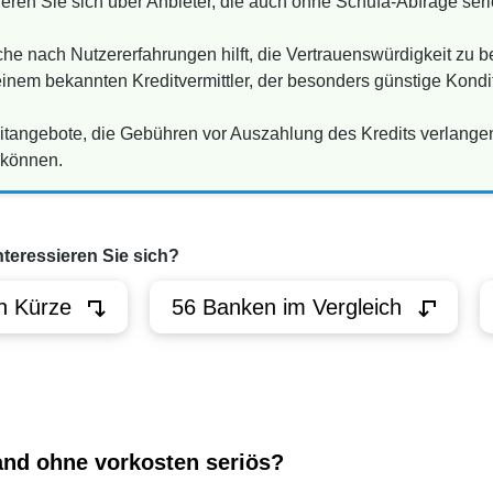
eren Sie sich über Anbieter, die auch ohne Schufa-Abfrage seri
he nach Nutzererfahrungen hilft, die Vertrauenswürdigkeit zu b
nem bekannten Kreditvermittler, der besonders günstige Konditi
ditangebote, die Gebühren vor Auszahlung des Kredits verlange
 können.
nteressieren Sie sich?
n Kürze
56 Banken im Vergleich
land ohne vorkosten seriös?