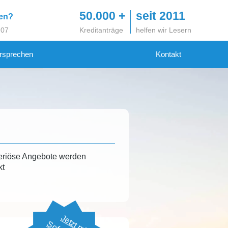
50.000 +
seit 2011
gen?
 07
Kreditanträge
helfen wir Lesern
rsprechen
Kontakt
eriöse Angebote werden
kt
Jetzt mit