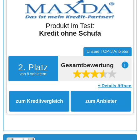
Produkt im Test:
Kredit ohne Schufa
Unsere TOP-3 Anbieter
Gesamtbewertung
ℹ
2. Platz
von 8 Anbietern
+ Details öffnen
zum Kreditvergleich
zum Anbieter