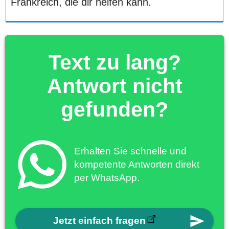
Frankreich, die dir helfen kann.
Text zu lang?
Antwort nicht
gefunden?
Erhalten Sie schnelle und
kompetente Antworten direkt
per WhatsApp.
Jetzt einfach fragen