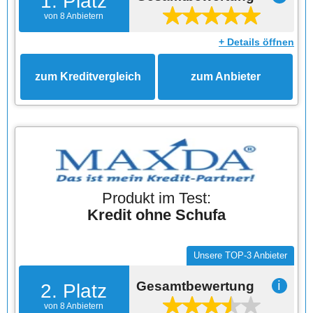
1. Platz
von 8 Anbietern
+ Details öffnen
zum Kreditvergleich
zum Anbieter
Produkt im Test:
Kredit ohne Schufa
Unsere TOP-3 Anbieter
Gesamtbewertung
ℹ
2. Platz
von 8 Anbietern