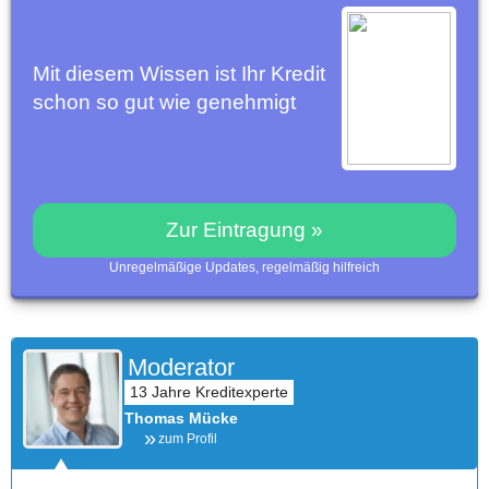
Mit diesem Wissen ist Ihr Kredit
schon so gut wie genehmigt
Zur Eintragung »
Unregelmäßige Updates, regelmäßig hilfreich
Moderator
Thomas Mücke
zum Profil