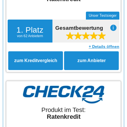
Unser Testsieger
Gesamtbewertung
ℹ
1. Platz
von 62 Anbietern
+ Details öffnen
zum Kreditvergleich
zum Anbieter
Produkt im Test:
Ratenkredit