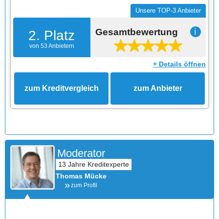
Unsere TOP-3 Anbieter
Gesamtbewertung
ℹ
2. Platz
von 53 Anbietern
+ Details öffnen
zum Kreditvergleich
zum Anbieter
Moderator
Thomas Mücke
zum Profil