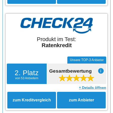
Produkt im Test:
Ratenkredit
Unsere TOP-3 Anbieter
Gesamtbewertung
ℹ
2. Platz
von 53 Anbietern
+ Details öffnen
zum Kreditvergleich
zum Anbieter