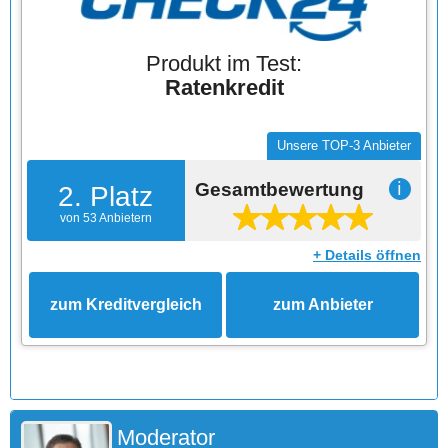
Produkt im Test:
Ratenkredit
Unsere TOP-3 Anbieter
Gesamtbewertung
ℹ
2. Platz
von 53 Anbietern
+ Details öffnen
zum Kreditvergleich
zum Anbieter
Moderator