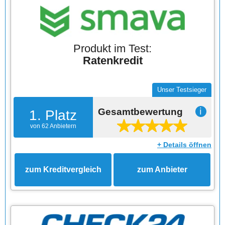
Produkt im Test:
Ratenkredit
Unser Testsieger
Gesamtbewertung
ℹ
1. Platz
von 62 Anbietern
+ Details öffnen
zum Kreditvergleich
zum Anbieter