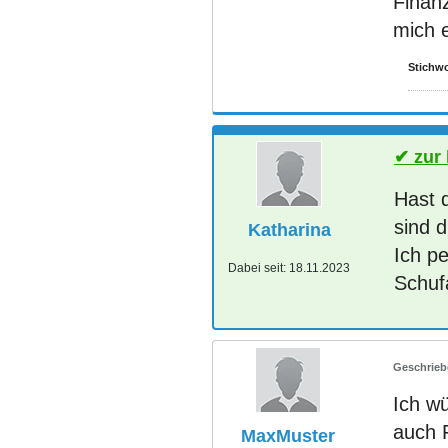
Finanz
mich e
Stichwo
zur
Hast 
sind d
Katharina
Ich p
Dabei seit:
18.11.2023
Schuf
Ich wü
auch 
MaxMuster