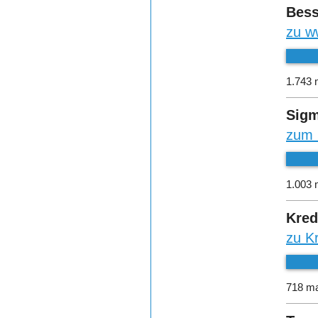
Bess
zu w
1.743 
Sigm
zum 
1.003 
Kred
zu K
718 ma