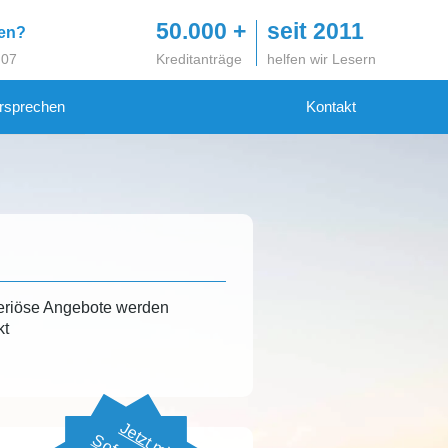
50.000 +
seit 2011
gen?
 07
Kreditanträge
helfen wir Lesern
rsprechen
Kontakt
eriöse Angebote werden
kt
Jetzt mit