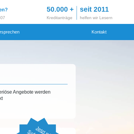
50.000 +
seit 2011
gen?
 07
Kreditanträge
helfen wir Lesern
rsprechen
Kontakt
eriöse Angebote werden
kt
Jetzt mit