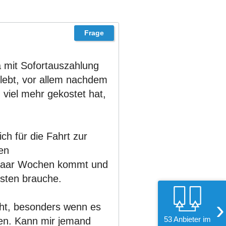
a mit Sofortauszahlung
rlebt, vor allem nachdem
viel mehr gekostet hat,
ch für die Fahrt zur
len
n paar Wochen kommt und
sten brauche.
›
eht, besonders wenn es
53 Anbieter im
ten. Kann mir jemand