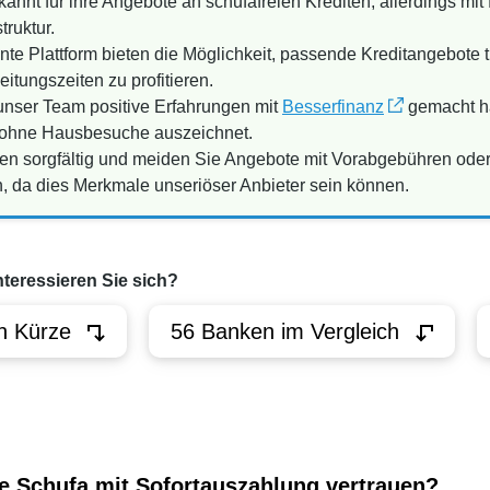
annt für ihre Angebote an schufafreien Krediten, allerdings mit
ruktur.
e Plattform bieten die Möglichkeit, passende Kreditangebote tr
itungszeiten zu profitieren.
 unser Team positive Erfahrungen mit
Besserfinanz
gemacht ha
e ohne Hausbesuche auszeichnet.
gen sorgfältig und meiden Sie Angebote mit Vorabgebühren ode
rn, da dies Merkmale unseriöser Anbieter sein können.
nteressieren Sie sich?
n Kürze
56 Banken im Vergleich
e Schufa mit Sofortauszahlung vertrauen?