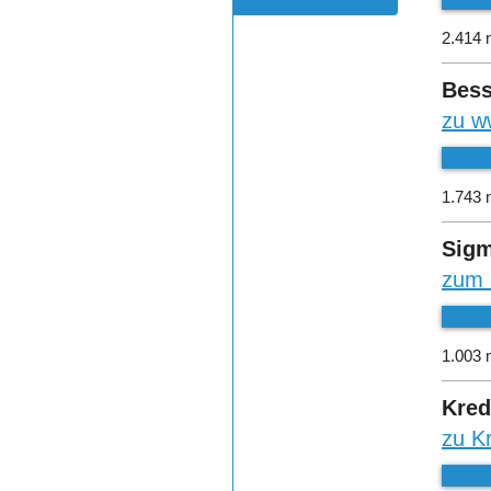
2.414 
Bess
zu w
1.743 
Sigm
zum 
1.003 
Kred
zu K