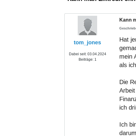
Kann m
Hat j
tom_jones
gemach
Dabei seit:
03.04.2024
mein A
Beiträge:
1
als ic
Die Re
Arbeit
Finan
ich d
Ich b
darum