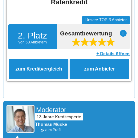
Ratenkredit
Unsere TOP-3 Anbieter
Gesamtbewertung
ℹ
2. Platz
von 53 Anbietern
+ Details öffnen
zum Kreditvergleich
zum Anbieter
Moderator
Thomas Mücke
zum Profil