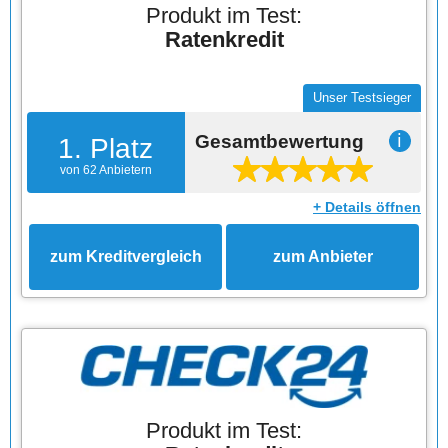
Produkt im Test:
Ratenkredit
Unser Testsieger
Gesamtbewertung
ℹ
1. Platz
von 62 Anbietern
+ Details öffnen
zum Kreditvergleich
zum Anbieter
Produkt im Test: