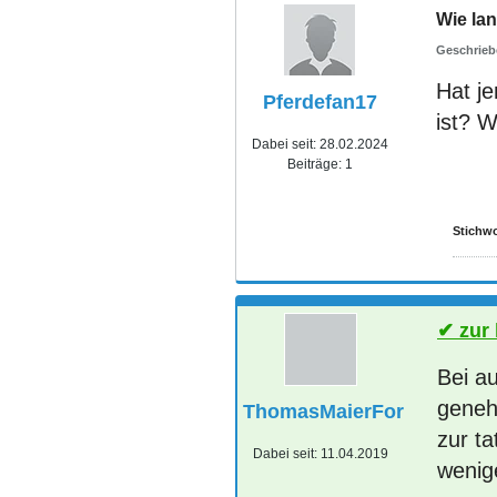
Wie la
Hat j
Pferdefan17
ist? 
Dabei seit:
28.02.2024
Beiträge:
1
Stichwo
zur
Bei a
geneh
ThomasMaierFor
zur ta
Dabei seit:
11.04.2019
wenig