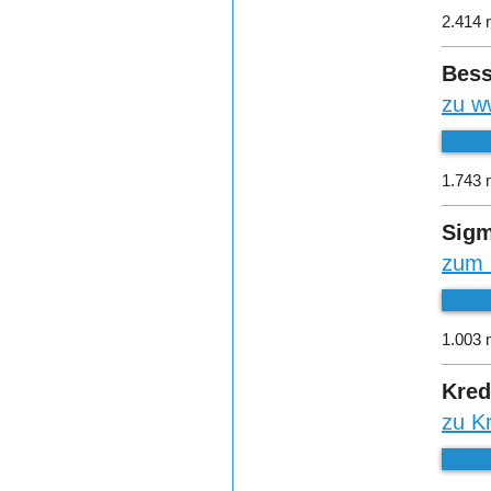
2.414 
Bess
zu w
1.743 
Sigm
zum 
1.003 
Kred
zu K