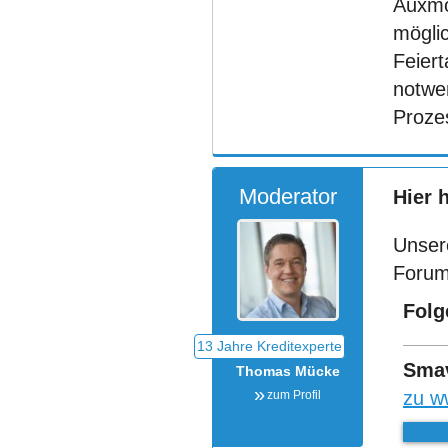
Auxmon
mögli
Feier
notwen
Proze
Moderator
Hier 
Unser
Forum
Folg
Sma
Thomas Mücke
zu w
zum Profil