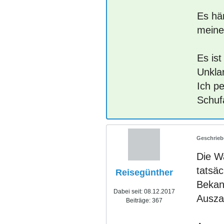
Es hä
meine
Es ist
Unkla
Ich p
Schuf
Die W
tatsä
Reisegünther
Bekann
Dabei seit:
08.12.2017
Ausza
Beiträge:
367