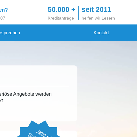
50.000 +
seit 2011
gen?
 07
Kreditanträge
helfen wir Lesern
rsprechen
Kontakt
eriöse Angebote werden
kt
Jetzt mit