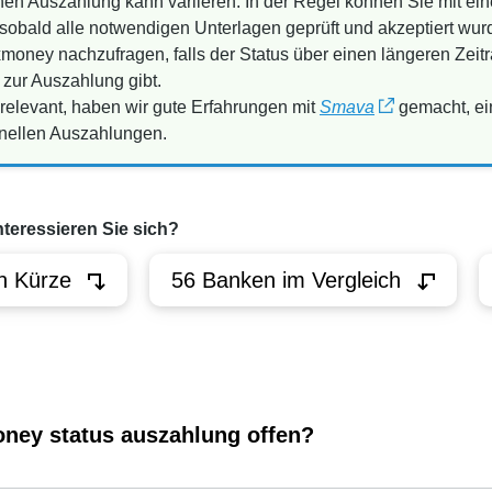
chen Auszahlung kann variieren. In der Regel können Sie mit ei
obald alle notwendigen Unterlagen geprüft und akzeptiert wur
auxmoney nachzufragen, falls der Status über einen längeren Zeit
zur Auszahlung gibt.
 relevant, haben wir gute Erfahrungen mit
Smava
gemacht, ei
schnellen Auszahlungen.
nteressieren Sie sich?
n Kürze
56 Banken im Vergleich
ney status auszahlung offen?