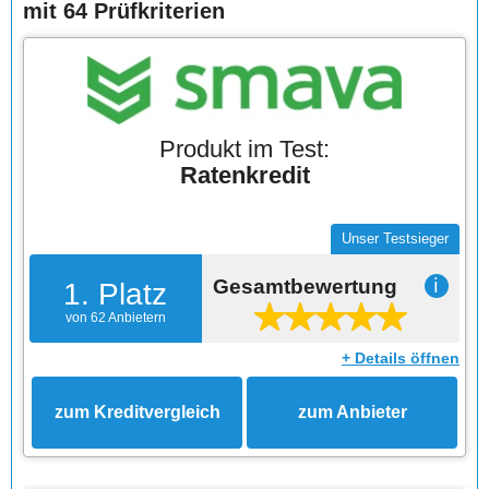
mit 64 Prüfkriterien
Produkt im Test:
Ratenkredit
Unser Testsieger
Gesamtbewertung
ℹ
1. Platz
von 62 Anbietern
+ Details öffnen
zum Kreditvergleich
zum Anbieter