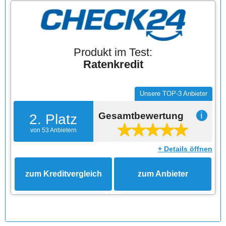
Produkt im Test:
Ratenkredit
Unsere TOP-3 Anbieter
Gesamtbewertung
ℹ
2. Platz
von 53 Anbietern
+ Details öffnen
zum Kreditvergleich
zum Anbieter