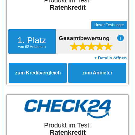
Produkt im Test:
Ratenkredit
Unser Testsieger
Gesamtbewertung
ℹ
1. Platz
von 62 Anbietern
+ Details öffnen
zum Kreditvergleich
zum Anbieter
Produkt im Test:
Ratenkredit