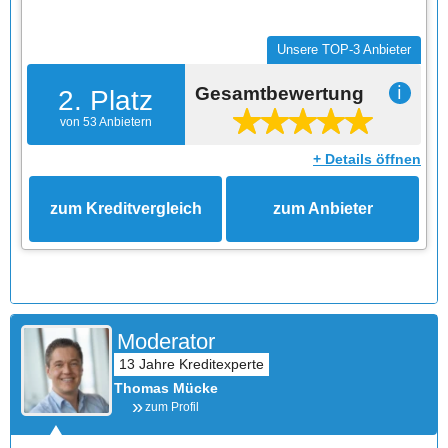
Unsere TOP-3 Anbieter
Gesamtbewertung
ℹ
2. Platz
von 53 Anbietern
+ Details öffnen
zum Kreditvergleich
zum Anbieter
Moderator
Thomas Mücke
zum Profil