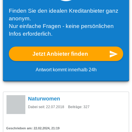
Finden Sie den idealen Kreditanbieter ganz
anonym.
Nur einfache Fragen - keine persönlichen
Infos erforderlich.
Jetzt Anbieter finden
Antwort kommt innerhalb 24h
Naturwomen
Dabei seit:
22.07.2018
Beiträge:
327
22.02.2024, 21:19