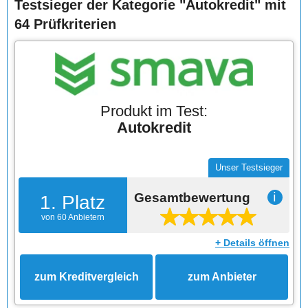
Testsieger der Kategorie "Autokredit" mit
64 Prüfkriterien
Produkt im Test:
Autokredit
Unser Testsieger
Gesamtbewertung
ℹ
1. Platz
von 60 Anbietern
+ Details öffnen
zum Kreditvergleich
zum Anbieter