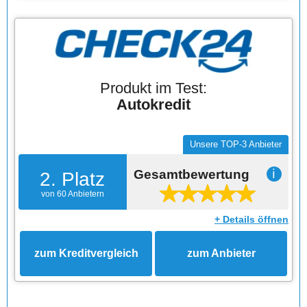
Produkt im Test:
Autokredit
Unsere TOP-3 Anbieter
Gesamtbewertung
ℹ
2. Platz
von 60 Anbietern
+ Details öffnen
zum Kreditvergleich
zum Anbieter