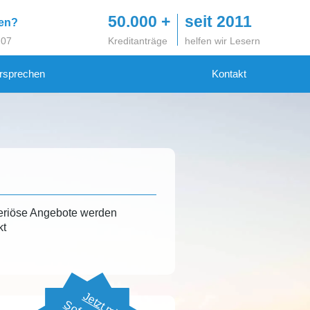
50.000 +
seit 2011
gen?
 07
Kreditanträge
helfen wir Lesern
rsprechen
Kontakt
eriöse Angebote werden
kt
Jetzt mit