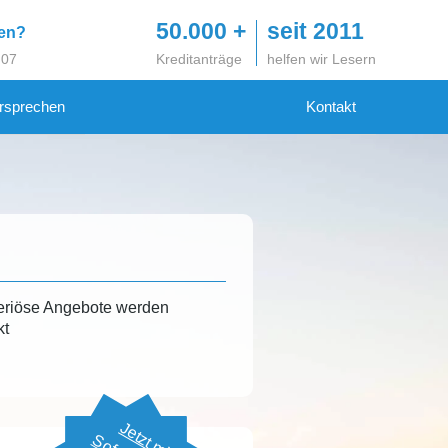
50.000 +
seit 2011
gen?
 07
Kreditanträge
helfen wir Lesern
rsprechen
Kontakt
eriöse Angebote werden
kt
Jetzt mit