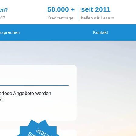
50.000 +
seit 2011
gen?
 07
Kreditanträge
helfen wir Lesern
rsprechen
Kontakt
eriöse Angebote werden
kt
Jetzt mit