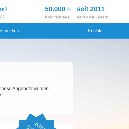
50.000 +
seit 2011
gen?
 07
Kreditanträge
helfen wir Lesern
rsprechen
Kontakt
eriöse Angebote werden
kt
Jetzt mit