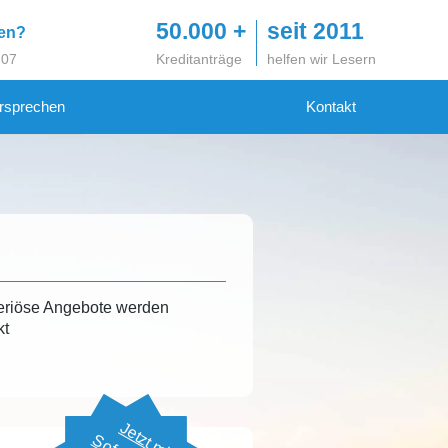
50.000 +
seit 2011
gen?
 07
Kreditanträge
helfen wir Lesern
rsprechen
Kontakt
eriöse Angebote werden
kt
Jetzt mit