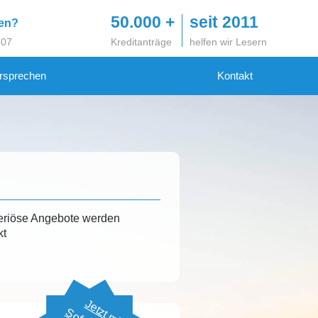
50.000 +
seit 2011
gen?
 07
Kreditanträge
helfen wir Lesern
rsprechen
Kontakt
eriöse Angebote werden
kt
Jetzt mit