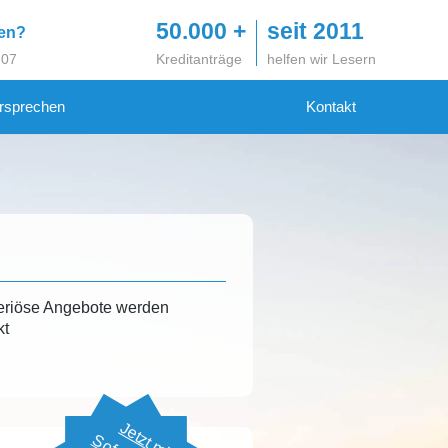
50.000 +
seit 2011
gen?
 07
Kreditanträge
helfen wir Lesern
rsprechen
Kontakt
eriöse Angebote werden
kt
Jetzt mit