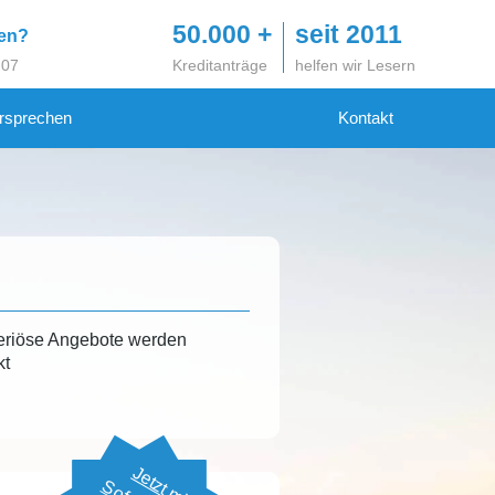
50.000 +
seit 2011
gen?
 07
Kreditanträge
helfen wir Lesern
rsprechen
Kontakt
eriöse Angebote werden
kt
Jetzt mit