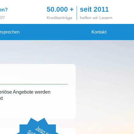
50.000 +
seit 2011
gen?
 07
Kreditanträge
helfen wir Lesern
rsprechen
Kontakt
eriöse Angebote werden
kt
Jetzt mit