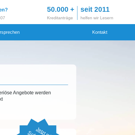
50.000 +
seit 2011
gen?
 07
Kreditanträge
helfen wir Lesern
rsprechen
Kontakt
eriöse Angebote werden
kt
Jetzt mit