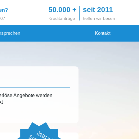
50.000 +
seit 2011
gen?
 07
Kreditanträge
helfen wir Lesern
rsprechen
Kontakt
eriöse Angebote werden
kt
Jetzt mit