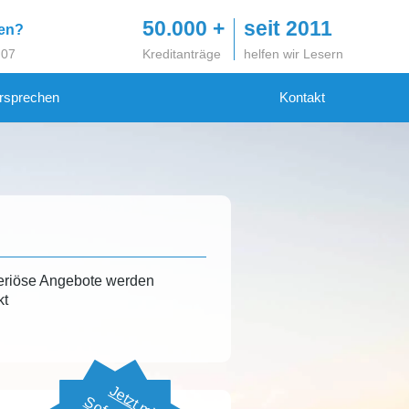
50.000 +
seit 2011
gen?
 07
Kreditanträge
helfen wir Lesern
rsprechen
Kontakt
eriöse Angebote werden
kt
Jetzt mit