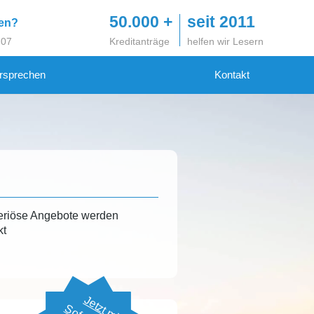
50.000 +
seit 2011
gen?
 07
Kreditanträge
helfen wir Lesern
rsprechen
Kontakt
eriöse Angebote werden
kt
Jetzt mit