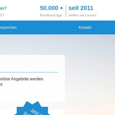
50.000 +
seit 2011
gen?
 07
Kreditanträge
helfen wir Lesern
rsprechen
Kontakt
eriöse Angebote werden
kt
Jetzt mit