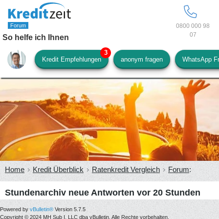
0800 000 98
07
So helfe ich Ihnen
Kredit Empfehlungen
anonym fragen
WhatsApp F
Home
Kredit Überblick
Ratenkredit Vergleich
Forum
:
Stundenarchiv neue Antworten vor 20 Stunden
Powered by
vBulletin®
Version 5.7.5
Copyright © 2024 MH Sub I, LLC dba vBulletin. Alle Rechte vorbehalten.