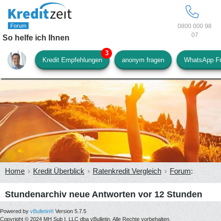
0800 000 98
07
So helfe ich Ihnen
Kredit Empfehlungen
anonym fragen
WhatsApp F
Home
Kredit Überblick
Ratenkredit Vergleich
Forum
:
Stundenarchiv neue Antworten vor 12 Stunden
Powered by
vBulletin®
Version 5.7.5
Copyright © 2024 MH Sub I, LLC dba vBulletin. Alle Rechte vorbehalten.