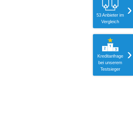
›
53 Anbieter im
Vergleich
›
Kreditanfrage
bei unserem
Testsieger