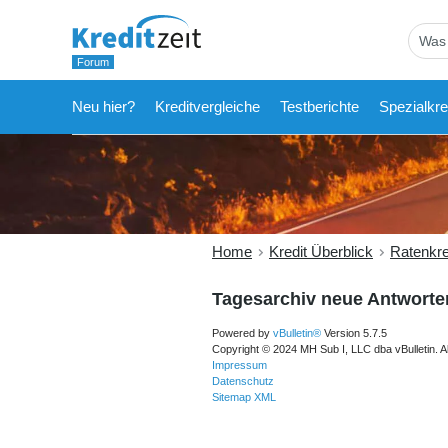
Neu hier?
Kreditvergleiche
Testberichte
Spezialkre
Home
Kredit Überblick
Ratenkre
Tagesarchiv neue Antworte
Powered by
vBulletin®
Version 5.7.5
Copyright © 2024 MH Sub I, LLC dba vBulletin. A
Impressum
Datenschutz
Sitemap XML