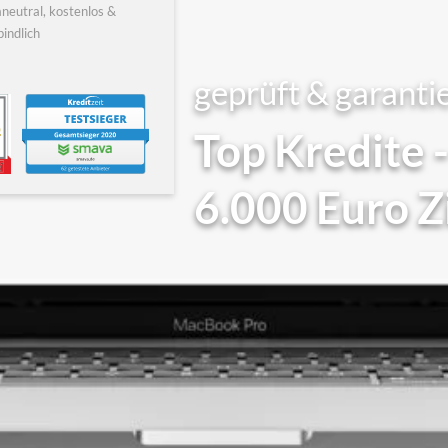
neutral, kostenlos &
indlich
geprüft & garantie
Top Kredite -
6.000 Euro Z