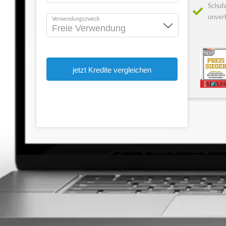
Schufa
unverb
Verwendungszweck
jetzt Kredite vergleichen