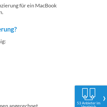
anzierung für ein MacBook
n.
erung?
ig:
›
53 Anbieter im
mmen angerechnet.
Vergleich