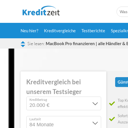
Neu hier?
Kreditvergleiche
Testberichte
Spezialk
MacBook Pro finanzieren | alle Händler & 
Kreditvergleich bei
unserem Testsieger
Kreditbetrag
Top K
effekt
Sofort
Laufzeit
Ausza