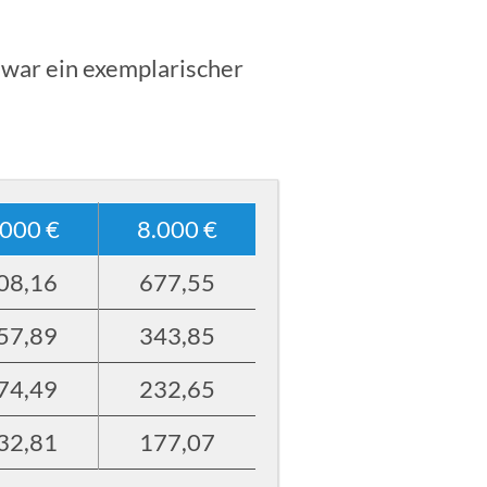
e war ein exemplarischer
.000 €
8.000 €
08,16
677,55
57,89
343,85
74,49
232,65
32,81
177,07