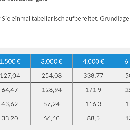
 Sie einmal tabellarisch aufbereitet. Grundlag
1.500 €
3.000 €
4.000 €
6
127,04
254,08
338,77
5
64,47
128,94
171,9
2
43,62
87,24
116,3
1
33,20
66,40
88,5
1