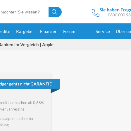
Sie haben Frag
0800 000 98
redite
Ratgeber
Finanzen
Forum
Service
Über un
Banken im Vergleich | Apple
onditionen schon ab 0,68%
iver Jahreszins
zusage mit schneller
hlung