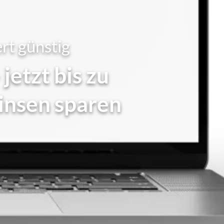
rt günstig
 jetzt bis zu
insen sparen