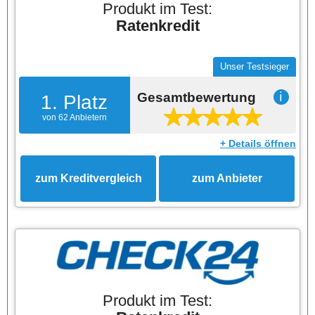
Produkt im Test:
Ratenkredit
Unser Testsieger
Gesamtbewertung
ℹ
1. Platz
von 62 Anbietern
+ Details öffnen
zum Kreditvergleich
zum Anbieter
Produkt im Test: