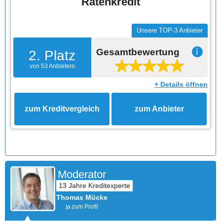
Ratenkredit
Unsere TOP-3 Anbieter
Gesamtbewertung
ℹ
2. Platz
von 53 Anbietern
+ Details öffnen
zum Kreditvergleich
zum Anbieter
Moderator
Thomas Mücke
zum Profil