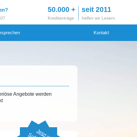
50.000 +
seit 2011
gen?
 07
Kreditanträge
helfen wir Lesern
rsprechen
Kontakt
eriöse Angebote werden
kt
Jetzt mit