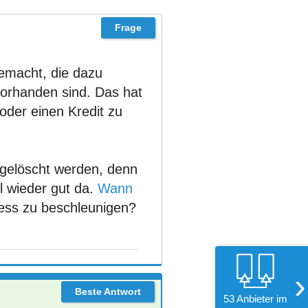
 gemacht, die dazu
vorhanden sind. Das hat
oder einen Kredit zu
 gelöscht werden, denn
ll wieder gut da.
Wann
zess zu beschleunigen?
›
53 Anbieter im