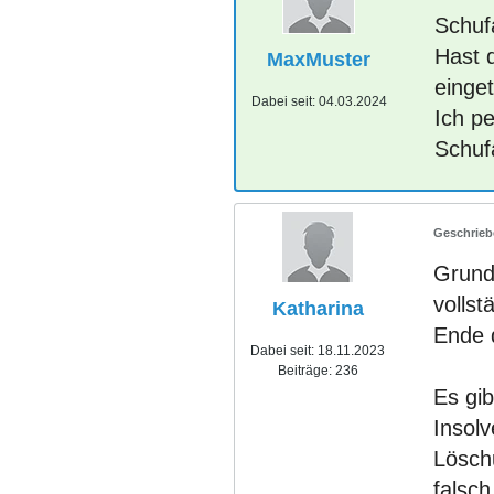
Schuf
Hast 
MaxMuster
einget
Dabei seit:
04.03.2024
Ich p
Schuf
Grund
vollst
Katharina
Ende 
Dabei seit:
18.11.2023
Beiträge:
236
Es gi
Insolv
Löschu
falsch 