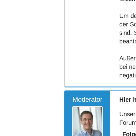
Um de
der S
sind. 
beant
Außerd
bei n
negat
Moderator
Hier 
Unser
Forum
Folg