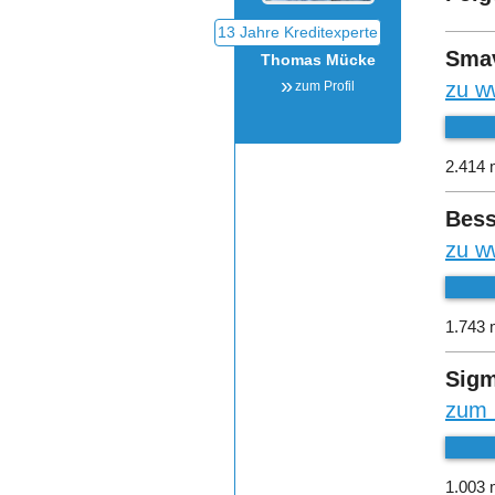
Sma
Thomas Mücke
zu w
zum Profil
2.414 
Bess
zu w
1.743 
Sigm
zum 
1.003 