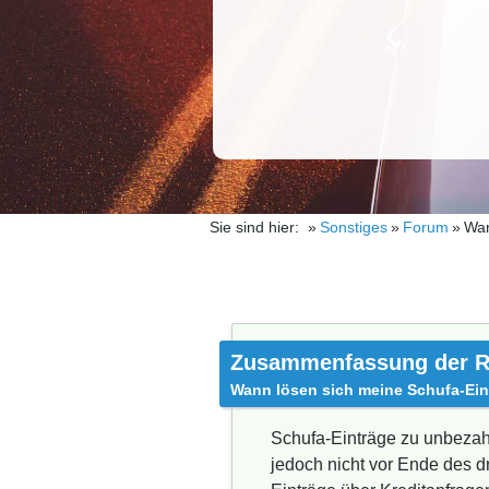
Sie sind hier:
Sonstiges
Forum
Wan
Zusammenfassung der R
Wann lösen sich meine Schufa-Eint
Schufa-Einträge zu unbezah
jedoch nicht vor Ende des dr