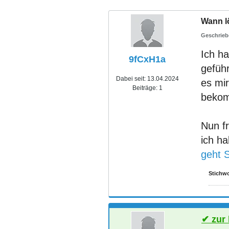
Wann lö
Ich ha
9fCxH1a
gefüh
Dabei seit:
13.04.2024
es mi
Beiträge:
1
beko
Nun f
ich ha
geht 
Stichwo
zur