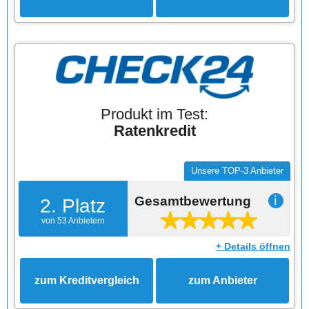
Produkt im Test:
Ratenkredit
Unsere TOP-3 Anbieter
Gesamtbewertung
ℹ
2. Platz
von 53 Anbietern
+ Details öffnen
zum Kreditvergleich
zum Anbieter