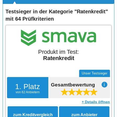
Testsieger in der Kategorie "Ratenkredit"
mit 64 Prüfkriterien
Produkt im Test:
Ratenkredit
Unser Testsieger
Gesamtbewertung
ℹ
1. Platz
von 62 Anbietern
+ Details öffnen
zum Kreditvergleich
zum Anbieter