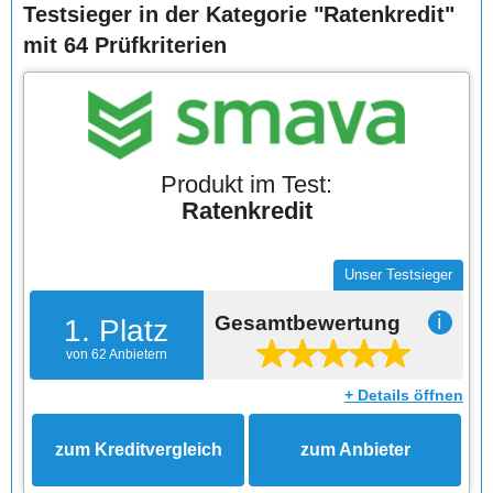
Testsieger in der Kategorie "Ratenkredit"
mit 64 Prüfkriterien
Produkt im Test:
Ratenkredit
Unser Testsieger
Gesamtbewertung
ℹ
1. Platz
von 62 Anbietern
+ Details öffnen
zum Kreditvergleich
zum Anbieter