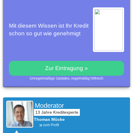
Mit diesem Wissen ist Ihr Kredit
schon so gut wie genehmigt
Zur Eintragung »
Unregelmäßige Updates, regelmäßig hilfreich
Moderator
Thomas Mücke
zum Profil