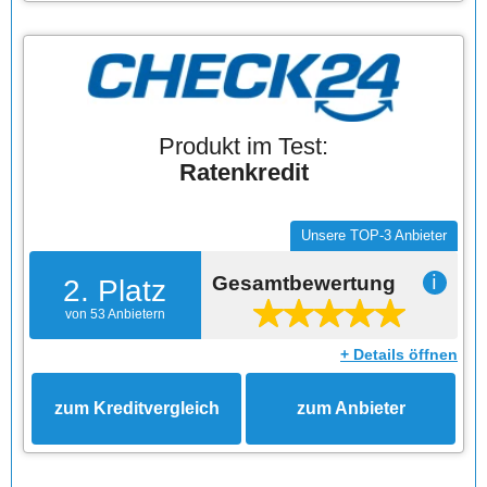
Produkt im Test:
Ratenkredit
Unsere TOP-3 Anbieter
Gesamtbewertung
ℹ
2. Platz
von 53 Anbietern
+ Details öffnen
zum Kreditvergleich
zum Anbieter