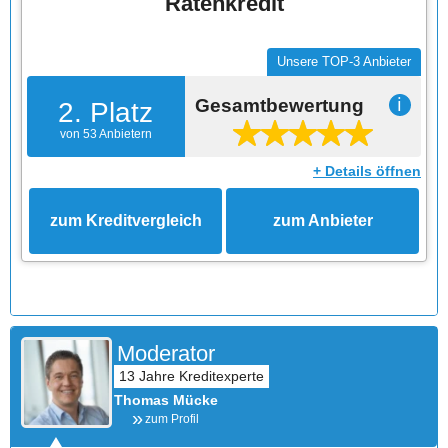
Ratenkredit
Unsere TOP-3 Anbieter
Gesamtbewertung
ℹ
2. Platz
von 53 Anbietern
+ Details öffnen
zum Kreditvergleich
zum Anbieter
Moderator
Thomas Mücke
zum Profil