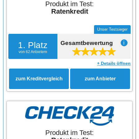
Produkt im Test:
Ratenkredit
Unser Testsieger
Gesamtbewertung
ℹ
1. Platz
von 62 Anbietern
+ Details öffnen
zum Kreditvergleich
zum Anbieter
Produkt im Test: