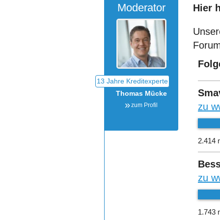
Moderator
Hier 
Unser
Forum
Folg
Sma
Thomas Mücke
zu w
zum Profil
2.414 
Bess
zu w
1.743 