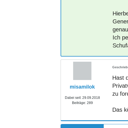
Hierbe
Genere
genau
Ich p
Schuf
Hast 
Priva
misamilok
zu for
Dabei seit:
29.09.2018
Beiträge:
289
Das kö