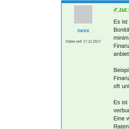
zur
Es ist
Bonit
nexx
minimi
Dabei seit:
17.12.2017
Finan
anbie
Beispi
Finan
oft un
Es is
verbu
Eine 
Raten