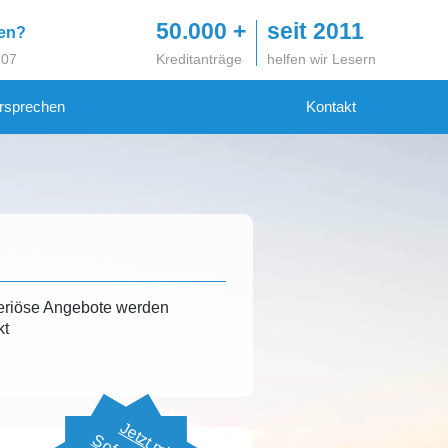
50.000 +
seit 2011
gen?
 07
Kreditanträge
helfen wir Lesern
rsprechen
Kontakt
eriöse Angebote werden
kt
Jetzt mit