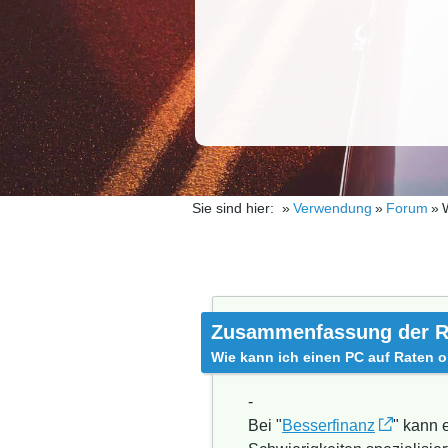
Sie sind hier:
Verwendung
Forum
Zusammenfassung der R
Wie kann ich einen PC auf Raten 
-
Bei "
Besserfinanz
" kann 