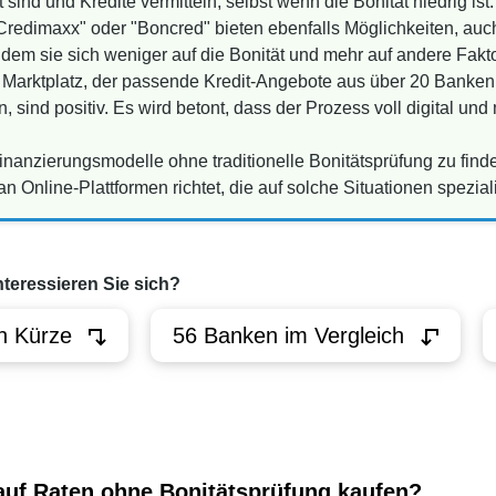
 sind und Kredite vermitteln, selbst wenn die Bonität niedrig ist.
redimaxx" oder "Boncred" bieten ebenfalls Möglichkeiten, auch
ndem sie sich weniger auf die Bonität und mehr auf andere Fakt
 Marktplatz, der passende Kredit-Angebote aus über 20 Banken
, sind positiv. Es wird betont, dass der Prozess voll digital und
 Finanzierungsmodelle ohne traditionelle Bonitätsprüfung zu fin
an Online-Plattformen richtet, die auf solche Situationen speziali
nteressieren Sie sich?
n Kürze
56 Banken im Vergleich
auf Raten ohne Bonitätsprüfung kaufen?