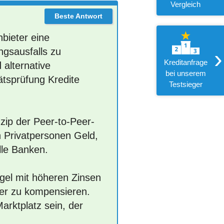
Vergleich
nbieter eine
›
ngsausfalls zu
Kreditanfrage
 alternative
bei unserem
ätsprüfung Kredite
Testsieger
nzip der Peer-to-Peer-
n Privatpersonen Geld,
lle Banken.
egel mit höheren Zinsen
ber zu kompensieren.
arktplatz sein, der