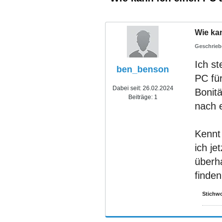
Wie ka
Ich s
ben_benson
PC für
Dabei seit:
26.02.2024
Bonit
Beiträge:
1
nach 
Kennt
ich je
überh
finde
Stichwo