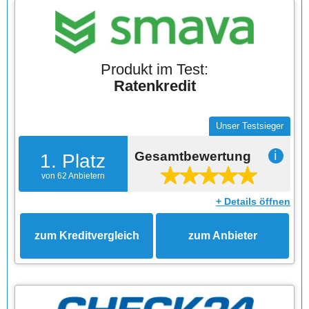
Produkt im Test:
Ratenkredit
Unser Testsieger
Gesamtbewertung
ℹ
1. Platz
von 62 Anbietern
+ Details öffnen
zum Kreditvergleich
zum Anbieter