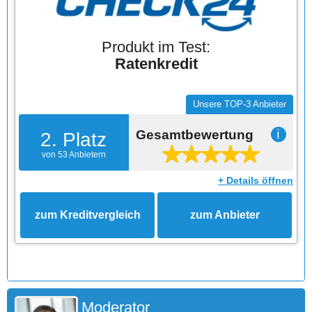
Produkt im Test:
Ratenkredit
Unsere TOP-3 Anbieter
Gesamtbewertung
ℹ
2. Platz
von 53 Anbietern
+ Details öffnen
zum Kreditvergleich
zum Anbieter
Moderator