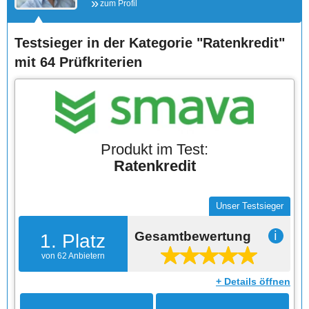
zum Profil
Testsieger in der Kategorie "Ratenkredit"
mit 64 Prüfkriterien
Produkt im Test:
Ratenkredit
Unser Testsieger
Gesamtbewertung
ℹ
1. Platz
von 62 Anbietern
+ Details öffnen