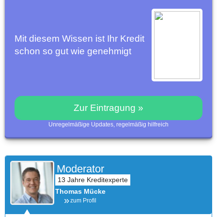
Mit diesem Wissen ist Ihr Kredit
schon so gut wie genehmigt
Zur Eintragung »
Unregelmäßige Updates, regelmäßig hilfreich
Moderator
Thomas Mücke
zum Profil