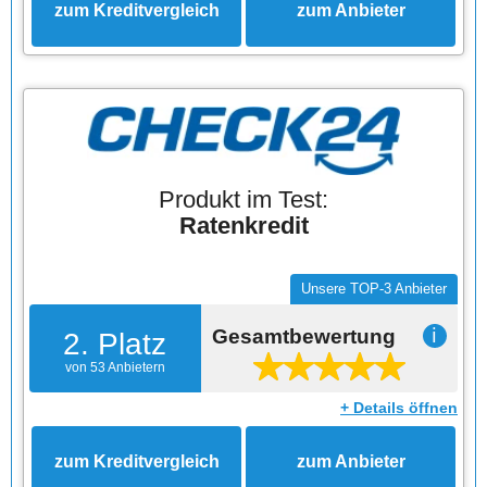
zum Kreditvergleich
zum Anbieter
Produkt im Test:
Ratenkredit
Unsere TOP-3 Anbieter
Gesamtbewertung
ℹ
2. Platz
von 53 Anbietern
+ Details öffnen
zum Kreditvergleich
zum Anbieter