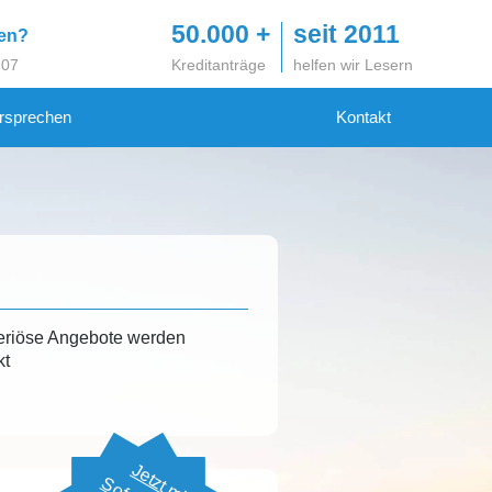
50.000 +
seit 2011
gen?
 07
Kreditanträge
helfen wir Lesern
rsprechen
Kontakt
eriöse Angebote werden
kt
Jetzt mit