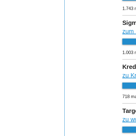
1.743 
Sigm
zum 
1.003 
Kred
zu K
718 ma
Targ
zu w