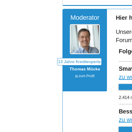
Moderator
Hier 
Unser
Forum
Folg
Sma
Thomas Mücke
zu w
zum Profil
2.414 
Bess
zu w