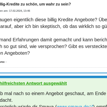
llig-Kredite zu schön, um wahr zu sein?
17.02.2024, 13:46
ugen eigentlich diese billig Kredite Angebote? Über
rauf, aber ich bin skeptisch, ob das wirklich so gü
emand Erfahrungen damit gemacht und kann bericht
ch so gut sind, wie versprochen? Gibt es versteck
en Angeboten?
rte:
-
 hilfreichsten Antwort ausgewählt
ab mal nach so einem Angebot geschaut, am Ende 
dacht.
ersönlich würde dir Smava (
www.smava.de
) empf