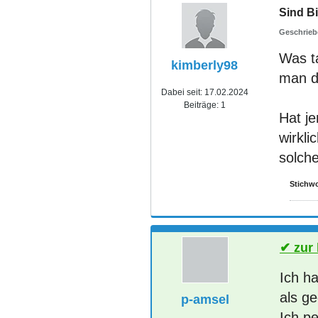
Sind Bi
Was ta
kimberly98
man da
Dabei seit:
17.02.2024
Beiträge:
1
Hat j
wirkli
solch
Stichwo
zur
Ich h
als ge
p-amsel
Ich p