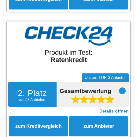
Produkt im Test:
Ratenkredit
Unsere TOP-3 Anbieter
Gesamtbewertung
ℹ
2. Platz
von 53 Anbietern
+ Details öffnen
zum Kreditvergleich
zum Anbieter