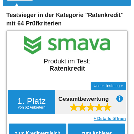
Testsieger in der Kategorie "Ratenkredit"
mit 64 Prüfkriterien
Produkt im Test:
Ratenkredit
Unser Testsieger
Gesamtbewertung
ℹ
1. Platz
von 62 Anbietern
+ Details öffnen
zum Kreditvergleich
zum Anbieter