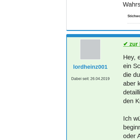
Wahrsc
Stichwo
zur
Hey, e
ein Sc
lordheinz001
die du
Dabei seit:
26.04.2019
aber 
detail
den Kr
Ich w
begin
oder 