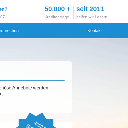
50.000 +
seit 2011
gen?
 07
Kreditanträge
helfen wir Lesern
rsprechen
Kontakt
eriöse Angebote werden
kt
Jetzt mit