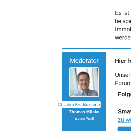
Es is
beisp
Immobi
werden
Moderator
Hier 
Unser
Forum
Folg
Sma
Thomas Mücke
zu w
zum Profil