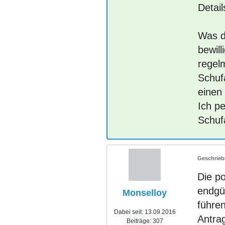
Detai
Was di
bewill
regel
Schufa
einen 
Ich p
Schuf
Die po
endgül
Monselloy
führen
Dabei seit:
13.09.2016
Antrag
Beiträge:
307