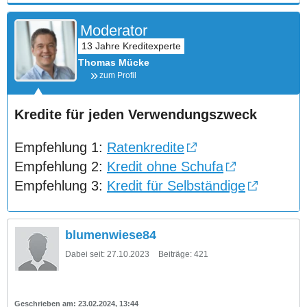
Moderator
Thomas Mücke
zum Profil
Kredite für jeden Verwendungszweck
Empfehlung 1:
Ratenkredite
Empfehlung 2:
Kredit ohne Schufa
Empfehlung 3:
Kredit für Selbständige
blumenwiese84
Dabei seit:
27.10.2023
Beiträge:
421
23.02.2024, 13:44