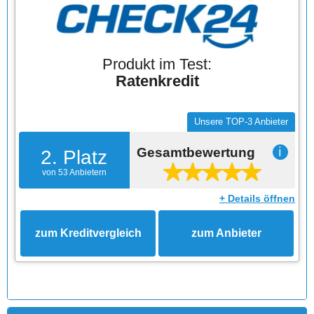
Produkt im Test:
Ratenkredit
Unsere TOP-3 Anbieter
Gesamtbewertung
ℹ
2. Platz
von 53 Anbietern
+ Details öffnen
zum Kreditvergleich
zum Anbieter