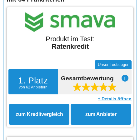
Produkt im Test:
Ratenkredit
Unser Testsieger
Gesamtbewertung
ℹ
1. Platz
von 62 Anbietern
+ Details öffnen
zum Kreditvergleich
zum Anbieter