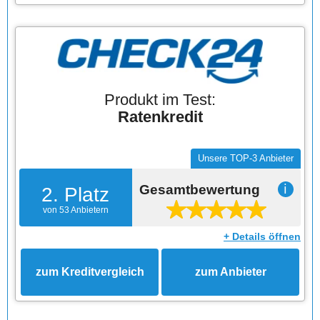
Produkt im Test:
Ratenkredit
Unsere TOP-3 Anbieter
Gesamtbewertung
ℹ
2. Platz
von 53 Anbietern
+ Details öffnen
zum Kreditvergleich
zum Anbieter