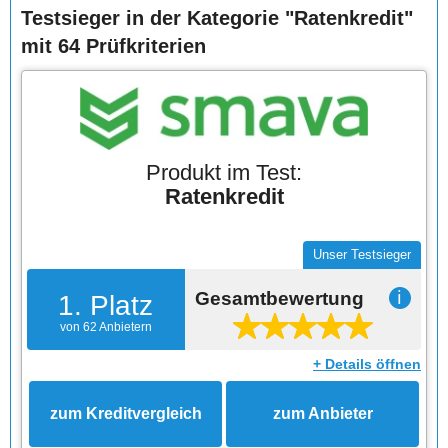
Testsieger in der Kategorie "Ratenkredit"
mit 64 Prüfkriterien
Produkt im Test:
Ratenkredit
Unser Testsieger
Gesamtbewertung
ℹ
1. Platz
von 62 Anbietern
+ Details öffnen
zum Kreditvergleich
zum Anbieter